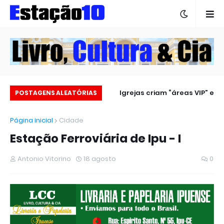
Estação 10 no carnaval 2025
Igrejas criam “áreas VIP” e
POSTAGENS ALEATÓRIAS
revoltam fiéis
Página inicial
Cidade
Estação Ferroviária de Ipu - I
Antonio Vitorino
18 agosto
0