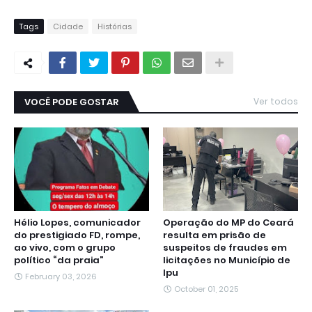
Tags
Cidade
Histórias
VOCÊ PODE GOSTAR
Ver todos
Hélio Lopes, comunicador
Operação do MP do Ceará
do prestigiado FD, rompe,
resulta em prisão de
ao vivo, com o grupo
suspeitos de fraudes em
político “da praia”
licitações no Município de
Ipu
February 03, 2026
October 01, 2025