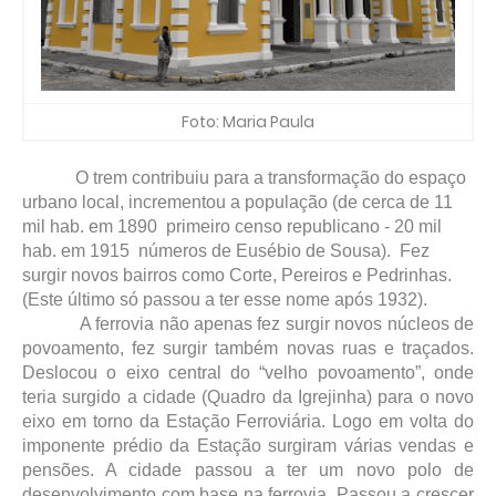
Foto: Maria Paula
O trem contribuiu para a transformação do espaço
urbano local, incrementou a população (de cerca de 11
mil hab. em 1890 primeiro censo republicano - 20 mil
hab. em 1915 números de Eusébio de Sousa). Fez
surgir novos bairros como Corte, Pereiros e Pedrinhas.
(Este último só passou a ter esse nome após 1932).
A ferrovia não apenas fez surgir novos núcleos de
povoamento, fez surgir também novas ruas e traçados.
Deslocou o eixo central do “velho povoamento”, onde
teria surgido a cidade (Quadro da Igrejinha) para o novo
eixo em torno da Estação Ferroviária. Logo em volta do
imponente prédio da Estação surgiram várias vendas e
pensões. A cidade passou a ter um novo polo de
desenvolvimento com base na ferrovia. Passou a crescer