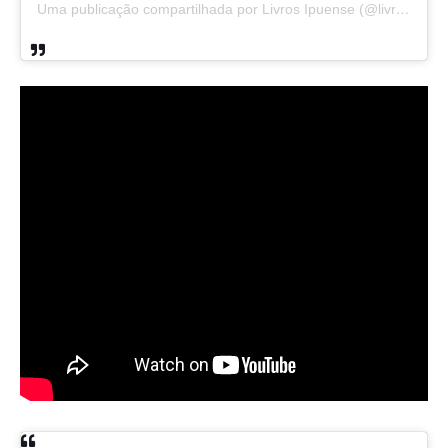
Uma publicação compartilhada por Livros Ipuense (@livraria.papelaria_ipuense)