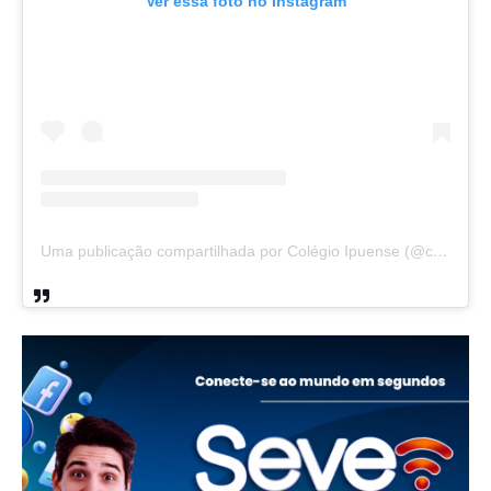
Ver essa foto no Instagram
Uma publicação compartilhada por Colégio Ipuense (@colegioipuense)