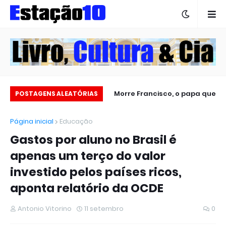
Professor Vitorino lançará
Morre Francisco, o papa que
S
POSTAGENS ALEATÓRIAS
novo romance
defendeu uma Igreja que
Página inicial
Educação
chegasse até as ‘periferias
Gastos por aluno no Brasil é
espirituais’
apenas um terço do valor
investido pelos países ricos,
aponta relatório da OCDE
Antonio Vitorino
11 setembro
0