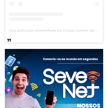
Uma publicação compartilhada por Colégio Ipuense (@colegioipuense)