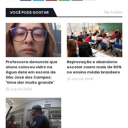
VOCÊ PODE GOSTAR
Ver todos
Professora denuncia que
Reprovação e abandono
aluno colocou vidro na
escolar caem mais de 60%
água dela em escola de
no ensino médio brasileiro
São José dos Campos:
July 04, 2026
'Uma dor muito grande'
July 04, 2026