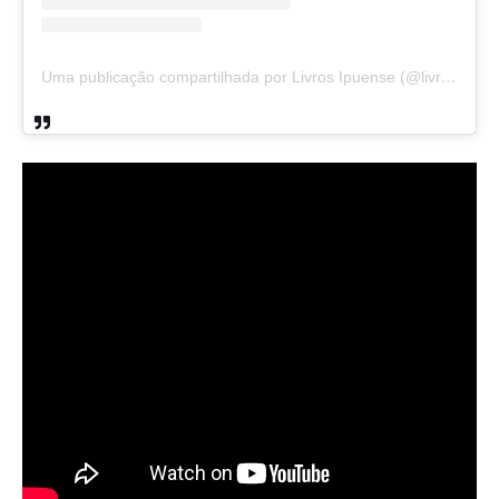
Uma publicação compartilhada por Livros Ipuense (@livraria.papelaria_ipuense)