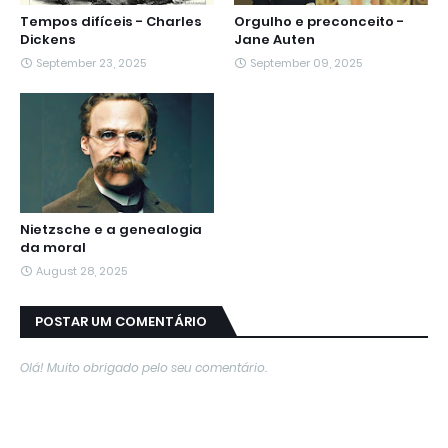
Tempos difíceis - Charles
Orgulho e preconceito -
Dickens
Jane Auten
September 23, 2025
September 09, 2025
Nietzsche e a genealogia
da moral
August 28, 2025
POSTAR UM COMENTÁRIO
Olá! Muito obrigado pelo seu comentário.