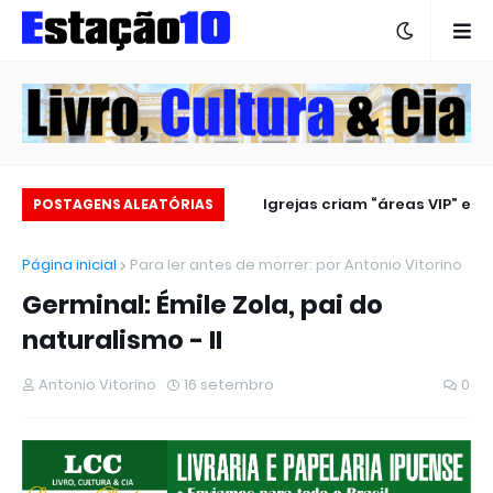
Estação 10 no carnaval 2025
Igrejas criam “áreas VIP” e
POSTAGENS ALEATÓRIAS
revoltam fiéis
Página inicial
Para ler antes de morrer: por Antonio Vitorino
Germinal: Émile Zola, pai do
naturalismo - II
Antonio Vitorino
16 setembro
0