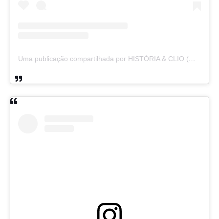
Uma publicação compartilhada por HISTÓRIA & CLIO (@historiaeclio)