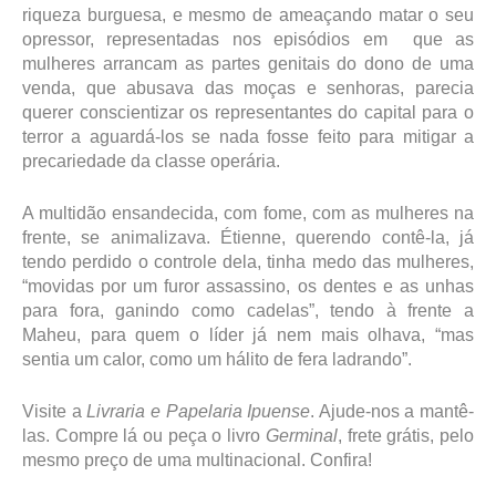
riqueza burguesa, e mesmo de ameaçando matar o seu
opressor, representadas nos episódios em que as
mulheres arrancam as partes genitais do dono de uma
venda, que abusava das moças e senhoras, parecia
querer conscientizar os representantes do capital para o
terror a aguardá-los se nada fosse feito para mitigar a
precariedade da classe operária.
A multidão ensandecida, com fome, com as mulheres na
frente, se animalizava. Étienne, querendo contê-la, já
tendo perdido o controle dela, tinha medo das mulheres,
“movidas por um furor assassino, os dentes e as unhas
para fora, ganindo como cadelas”, tendo à frente a
Maheu, para quem o líder já nem mais olhava, “mas
sentia um calor, como um hálito de fera ladrando”.
Visite a
Livraria e Papelaria Ipuense
. Ajude-nos a mantê-
las. Compre lá ou peça o livro
Germinal
, frete grátis, pelo
mesmo preço de uma multinacional. Confira!