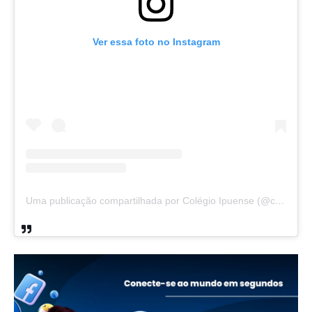
Ver essa foto no Instagram
Uma publicação compartilhada por Colégio Ipuense (@colegioipuense)