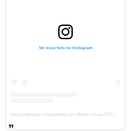
Ver essa foto no Instagram
Uma publicação compartilhada por Marlon Sousa 🇧🇷 (@marlon_xlt50)