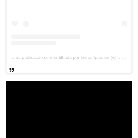
Uma publicação compartilhada por Livros Ipuense (@livraria.papelaria_ipuense)