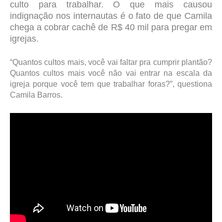
culto para trabalhar. O que mais causou
indignação nos internautas é o fato de que Camila
chega a cobrar cachê de R$ 40 mil para pregar em
igrejas.
“Quantos cultos mais, você vai faltar pra cumprir plantão?
Quantos cultos mais você não vai entrar na escala da
igreja porque você tem que trabalhar foras?”, questiona
Camila Barros.