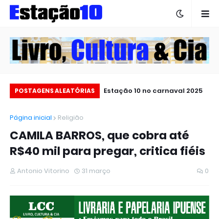
Escola Auton Aragão celebra
Estação 10 no carnaval 2025
POSTAGENS ALEATÓRIAS
60 anos de história
Página inicial
Religião
CAMILA BARROS, que cobra até
R$40 mil para pregar, critica fiéis
Antonio Vitorino
31 março
0