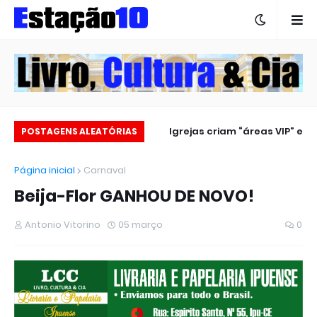
Estação 10 no carnaval 2025
Igrejas criam “áreas VIP” e
POSTAGENS ALEATÓRIAS
revoltam fiéis
Página inicial
Carnaval
Beija-Flor GANHOU DE NOVO!
Antonio Vitorino
05 março
0