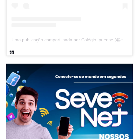
Uma publicação compartilhada por Colégio Ipuense (@colegioipuense)