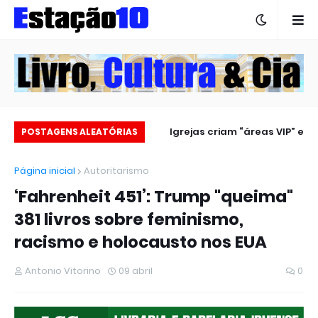
Estação 10 no carnaval 2025
Igrejas criam “áreas VIP” e
POSTAGENS ALEATÓRIAS
revoltam fiéis
Página inicial
Autoritarismo
‘Fahrenheit 451’: Trump "queima"
381 livros sobre feminismo,
racismo e holocausto nos EUA
Antonio Vitorino
09 abril
0