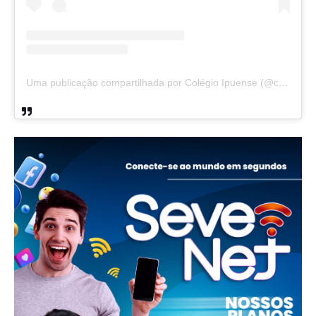
Uma publicação compartilhada por Colégio Ipuense (@colegioipuense)