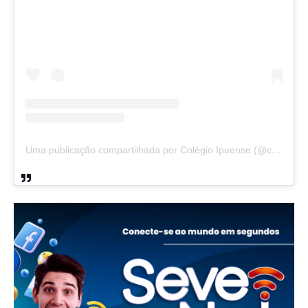
Uma publicação compartilhada por Colégio Ipuense (@colegioipuense)