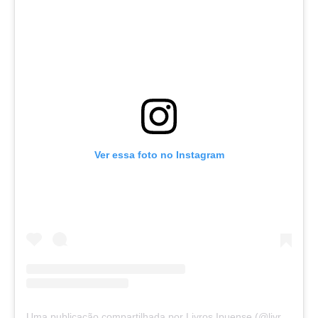
Ver essa foto no Instagram
Uma publicação compartilhada por Livros Ipuense (@livraria.papelaria_ipuense)