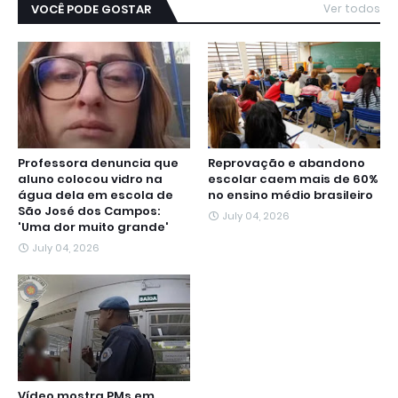
VOCÊ PODE GOSTAR
Ver todos
Professora denuncia que
Reprovação e abandono
aluno colocou vidro na
escolar caem mais de 60%
água dela em escola de
no ensino médio brasileiro
São José dos Campos:
July 04, 2026
'Uma dor muito grande'
July 04, 2026
Vídeo mostra PMs em