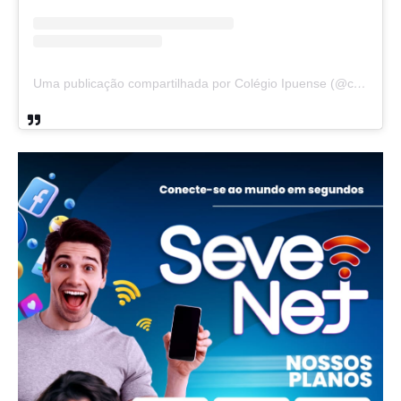
Uma publicação compartilhada por Colégio Ipuense (@colegioipuense)