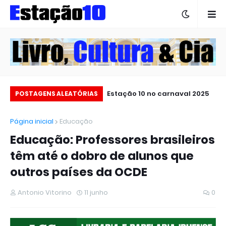
Escola Auton Aragão celebra
Estação 10 no carnaval 2025
POSTAGENS ALEATÓRIAS
60 anos de história
Página inicial
Educação
Educação: Professores brasileiros
têm até o dobro de alunos que
outros países da OCDE
Antonio Vitorino
11 junho
0