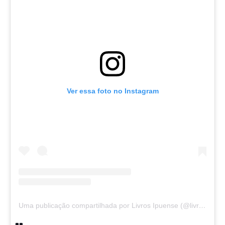
Ver essa foto no Instagram
Uma publicação compartilhada por Livros Ipuense (@livraria.papelaria_ipuense)