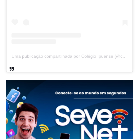
Uma publicação compartilhada por Colégio Ipuense (@colegioipuense)