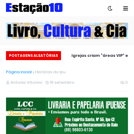
Estação 10 no carnaval 2025
Igrejas criam “áreas VIP” e
POSTAGENS ALEATÓRIAS
revoltam fiéis
Página inicial
Histórias do Ipu
Antonio Vitorino
15 setembro
0