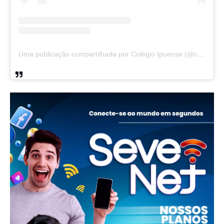
Uma publicação compartilhada por Colégio Ipuense (@colegioipuense)