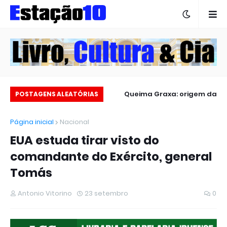
Igrejas criam “áreas VIP” e
Queima Graxa: origem da
POSTAGENS ALEATÓRIAS
revoltam fiéis
expressão
Página inicial
Nacional
EUA estuda tirar visto do
comandante do Exército, general
Tomás
Antonio Vitorino
23 setembro
0