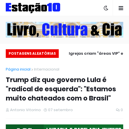
Estação 10 no carnaval 2025
Igrejas criam “áreas VIP” e
POSTAGENS ALEATÓRIAS
revoltam fiéis
Página inicial
Internacional
Trump diz que governo Lula é
"radical de esquerda": "Estamos
muito chateados com o Brasil"
Antonio Vitorino
07 setembro
0