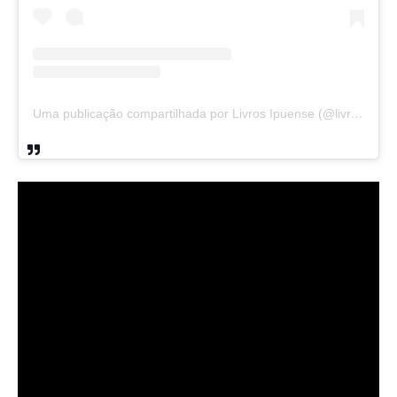
Uma publicação compartilhada por Livros Ipuense (@livraria.papelaria_ipuense)