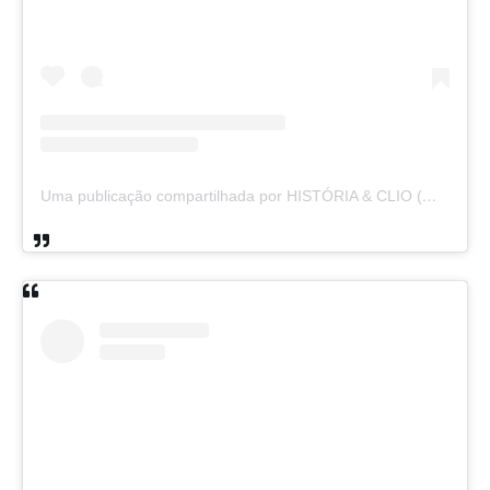
Uma publicação compartilhada por HISTÓRIA & CLIO (@historiaeclio)