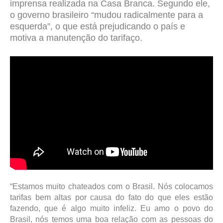
imprensa realizada na Casa Branca. Segundo ele,
o governo brasileiro “mudou radicalmente para a
esquerda”, o que está prejudicando o país e
motiva a manutenção do tarifaço.
“Estamos muito chateados com o Brasil. Nós colocamos
tarifas bem altas por causa do fato do que eles estão
fazendo, que é algo muito infeliz. Eu amo o povo do
Brasil, nós temos uma boa relação com as pessoas do