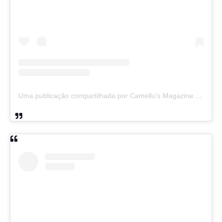
Uma publicação compartilhada por Camellu's Magazine I e II (@camellus_magazine)