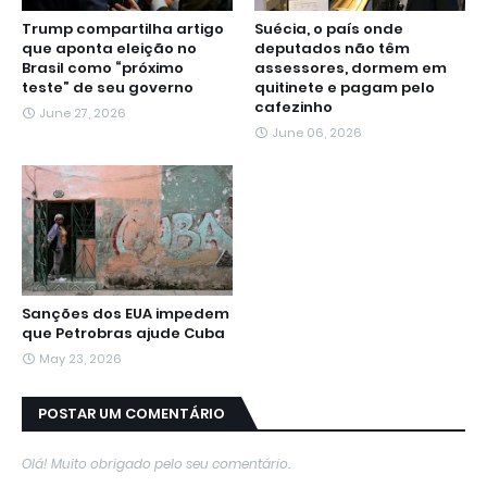
Trump compartilha artigo
Suécia, o país onde
que aponta eleição no
deputados não têm
Brasil como “próximo
assessores, dormem em
teste” de seu governo
quitinete e pagam pelo
cafezinho
June 27, 2026
June 06, 2026
Sanções dos EUA impedem
que Petrobras ajude Cuba
May 23, 2026
POSTAR UM COMENTÁRIO
Olá! Muito obrigado pelo seu comentário.