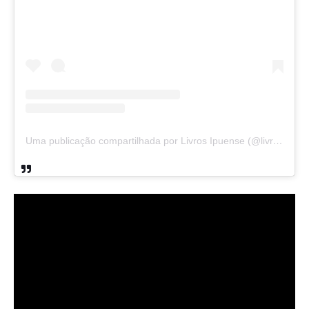
Uma publicação compartilhada por Livros Ipuense (@livraria.papelaria_ipuense)