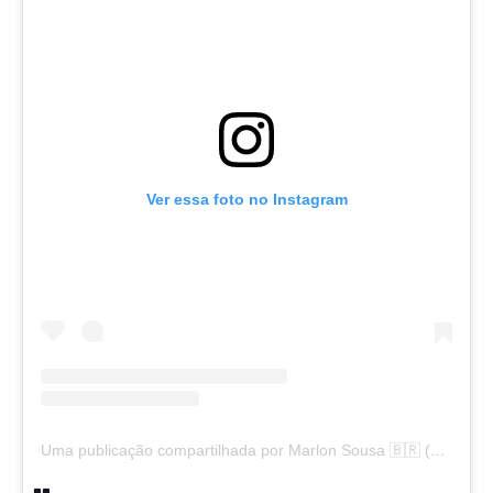
Ver essa foto no Instagram
Uma publicação compartilhada por Marlon Sousa 🇧🇷 (@marlon_xlt50)