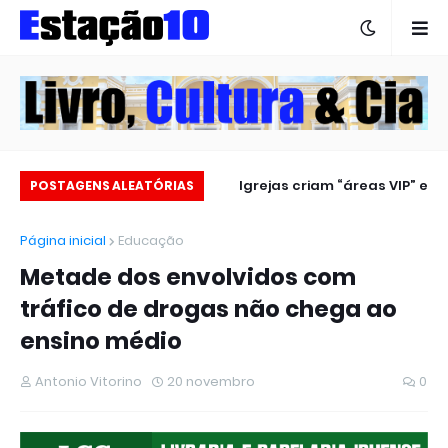
Estação 10 no carnaval 2025
Igrejas criam “áreas VIP” e
POSTAGENS ALEATÓRIAS
revoltam fiéis
Página inicial
Educação
Metade dos envolvidos com
tráfico de drogas não chega ao
ensino médio
Antonio Vitorino
20 novembro
0