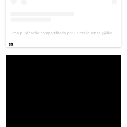
Uma publicação compartilhada por Livros Ipuense (@livraria.papelaria_ipuense)