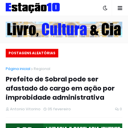
POSTAGENS ALEATÓRIAS
Página inicial
Regional
Prefeito de Sobral pode ser
afastado do cargo em ação por
improbidade administrativa
Antonio Vitorino
05 fevereiro
0