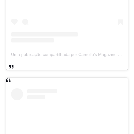
Uma publicação compartilhada por Camellu's Magazine I e II (@camellus_magazine)