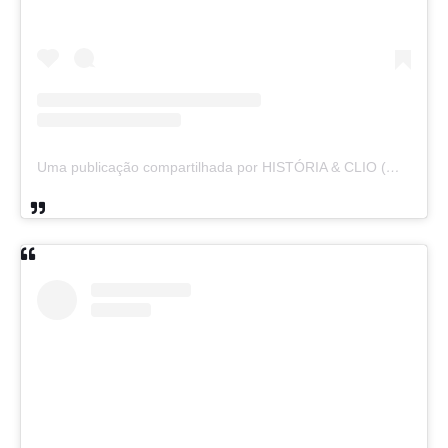
Uma publicação compartilhada por HISTÓRIA & CLIO (@historiaeclio)