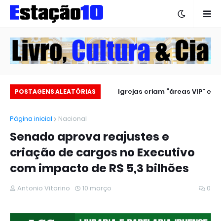
Estação 10 no carnaval 2025
Igrejas criam “áreas VIP” e
POSTAGENS ALEATÓRIAS
revoltam fiéis
Página inicial
Nacional
Senado aprova reajustes e
criação de cargos no Executivo
com impacto de R$ 5,3 bilhões
Antonio Vitorino
10 março
0