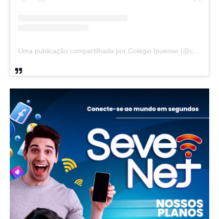
Uma publicação compartilhada por Colégio Ipuense (@colegioipuense)