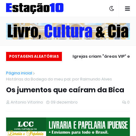
Estação 10 no carnaval 2025
Igrejas criam “áreas VIP” e
POSTAGENS ALEATÓRIAS
revoltam fiéis
Página inicial
Histórias da Bodega do meu pai: por Raimundo Alves
Os jumentos que caíram da Bica
Antonio Vitorino
09 dezembro
0