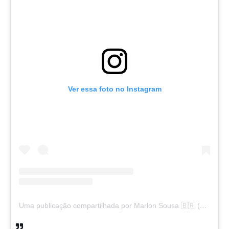
Ver essa foto no Instagram
Uma publicação compartilhada por Marlon Sousa 🇧🇷 (@marlon_xlt50)