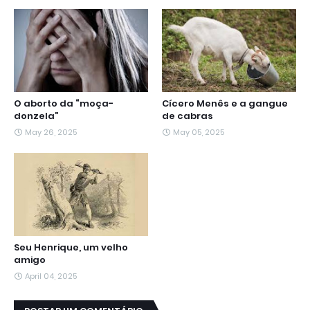
O aborto da “moça-
Cícero Menês e a gangue
donzela”
de cabras
May 26, 2025
May 05, 2025
Seu Henrique, um velho
amigo
April 04, 2025