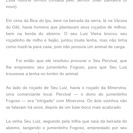
Essa história foi-nos contada pelo Senhor João Bandeira (o
novo).
Em cima da Bica do Ipu, bem na beirada da serra, lá na Várzea
do Giló, havia homens que plantavam seus roçados de milhos,
bem na borda do abismo. O seu Luiz Vieira brocou seu
roçadinho de milho e feijão, juntou muita lenha, mas não tinha
como trazê-la para casa, pois não possuía um animal de carga.
Foi então que ele resolveu procurar o Seu Percival, que
lhe emprestou seu jumentinho Fogoso, para que Seu Luiz
trouxesse a lenha no lombo do animal.
Ao lado do roçado de Seu Luiz, havia o roçado da Minervina,
uma comerciante local. Percival — o dono do jumentinho
Fogoso — era “intrigado” com Minervina. Os dois vizinhos não
se falavam há anos, depois de um bate-boca mais acalorado.
La vinha Seu Luiz, seguindo pela trilha que saía da beirada do
abismo, tangendo o jumentinho Fogoso, emprestado por seu