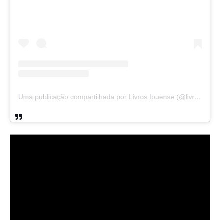
Uma publicação compartilhada por Livros Ipuense (@livraria.papelaria_ipuense)