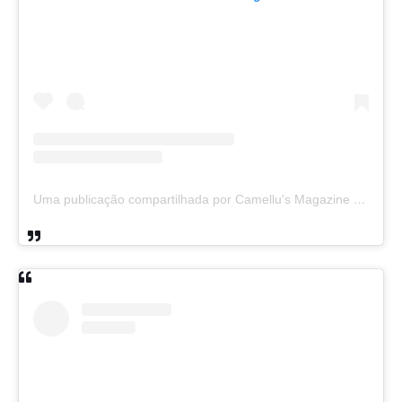
Uma publicação compartilhada por Camellu's Magazine I e II (@camellus_magazine)