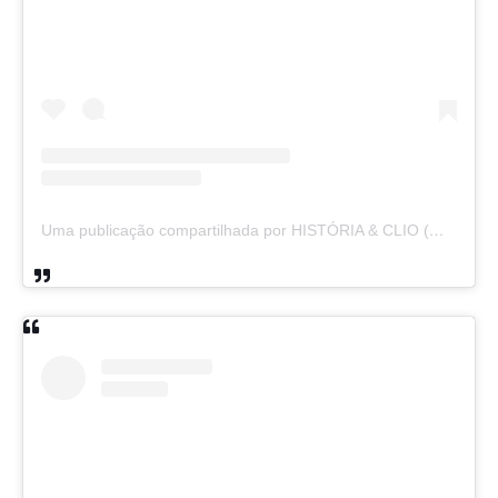
Uma publicação compartilhada por HISTÓRIA & CLIO (@historiaeclio)