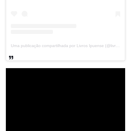
Uma publicação compartilhada por Livros Ipuense (@livraria.papelaria_ipuense)