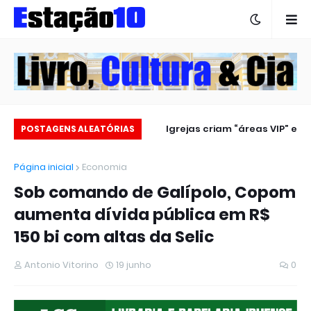
Estação 10 no carnaval 2025
Igrejas criam “áreas VIP” e
POSTAGENS ALEATÓRIAS
revoltam fiéis
Página inicial
Economia
Sob comando de Galípolo, Copom
aumenta dívida pública em R$
150 bi com altas da Selic
Antonio Vitorino
19 junho
0