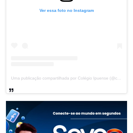
Ver essa foto no Instagram
Uma publicação compartilhada por Colégio Ipuense (@colegioipuense)