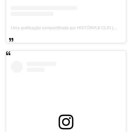
Uma publicação compartilhada por HISTÓRIA & CLIO (@historiaeclio)