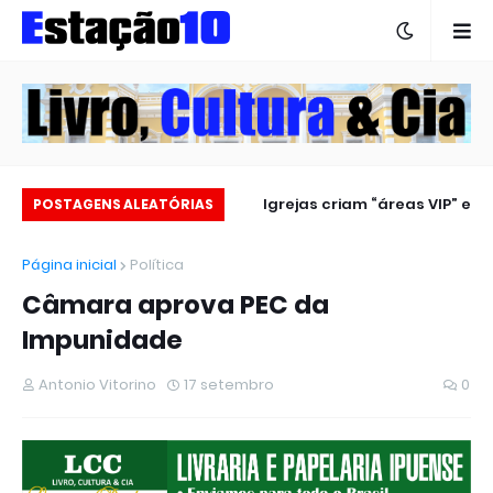
Estação 10 no carnaval 2025
Igrejas criam “áreas VIP” e
POSTAGENS ALEATÓRIAS
revoltam fiéis
Página inicial
Política
Câmara aprova PEC da
Impunidade
Antonio Vitorino
17 setembro
0