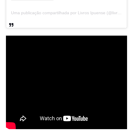
Uma publicação compartilhada por Livros Ipuense (@livraria.papelaria_ipuense)