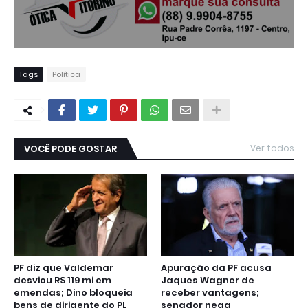
Tags
Política
VOCÊ PODE GOSTAR
Ver todos
PF diz que Valdemar
Apuração da PF acusa
desviou R$ 119 mi em
Jaques Wagner de
emendas; Dino bloqueia
receber vantagens;
bens de dirigente do PL
senador nega