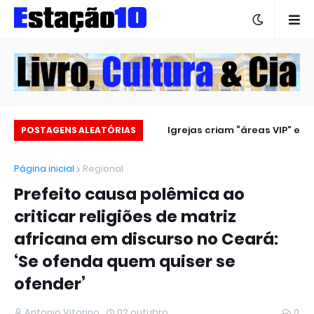
Estação 10 no carnaval 2025
Igrejas criam “áreas VIP” e
POSTAGENS ALEATÓRIAS
revoltam fiéis
Página inicial
Regional
Prefeito causa polêmica ao
criticar religiões de matriz
africana em discurso no Ceará:
‘Se ofenda quem quiser se
ofender’
Antonio Vitorino
02 outubro
0