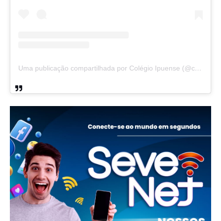
Uma publicação compartilhada por Colégio Ipuense (@colegioipuense)