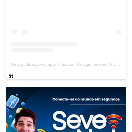
Uma publicação compartilhada por Colégio Ipuense (@colegioipuense)