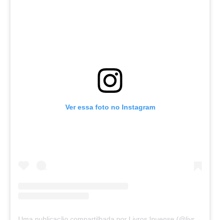
Ver essa foto no Instagram
Uma publicação compartilhada por Livros Ipuense (@livraria.papelaria_ipuense)