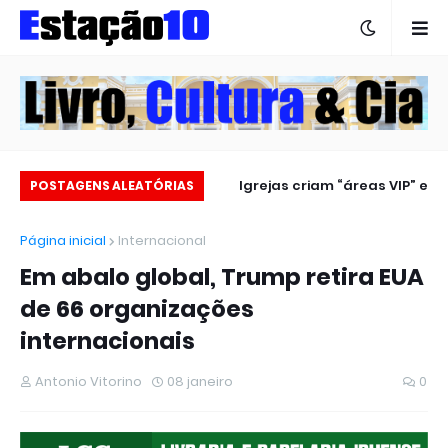
Estação 10 no carnaval 2025
Igrejas criam “áreas VIP” e
POSTAGENS ALEATÓRIAS
revoltam fiéis
Página inicial
Internacional
Em abalo global, Trump retira EUA
de 66 organizações
internacionais
Antonio Vitorino
08 janeiro
0