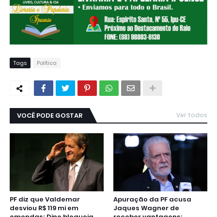
Tags
Política
VOCÊ PODE GOSTAR
Ver todos
PF diz que Valdemar
Apuração da PF acusa
desviou R$ 119 mi em
Jaques Wagner de
emendas; Dino bloqueia
receber vantagens;