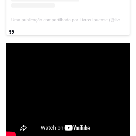
Uma publicação compartilhada por Livros Ipuense (@livraria.papelaria_ipuense)