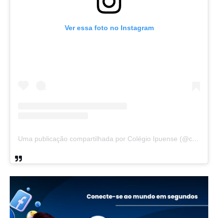
Ver essa foto no Instagram
Uma publicação compartilhada por Colégio Ipuense (@colegioipuense)