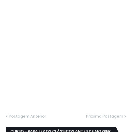
Postagem Anterior
Próxima Postagem
CURSO - PARA LER OS CLÁSSICOS ANTES DE MORRER.