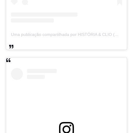
Uma publicação compartilhada por HISTÓRIA & CLIO (@historiaeclio)