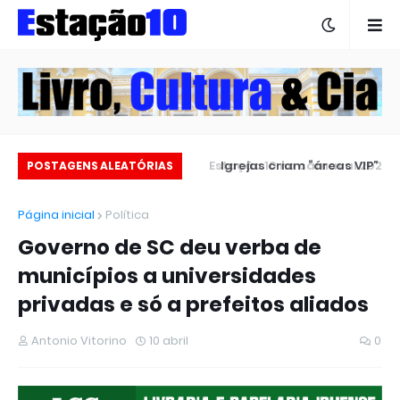
Escola Auton Aragão celebra
Estação 10 no carnaval 2025
POSTAGENS ALEATÓRIAS
60 anos de história
Página inicial
Política
Governo de SC deu verba de
municípios a universidades
privadas e só a prefeitos aliados
Antonio Vitorino
10 abril
0