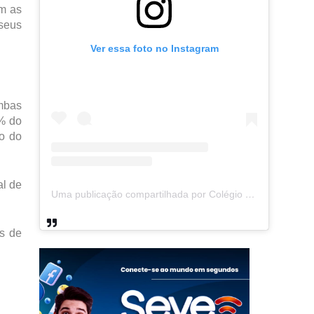
am as
seus
Ver essa foto no Instagram
ombas
0% do
to do
al de
Uma publicação compartilhada por Colégio Ipuense (@colegioipuense)
is de