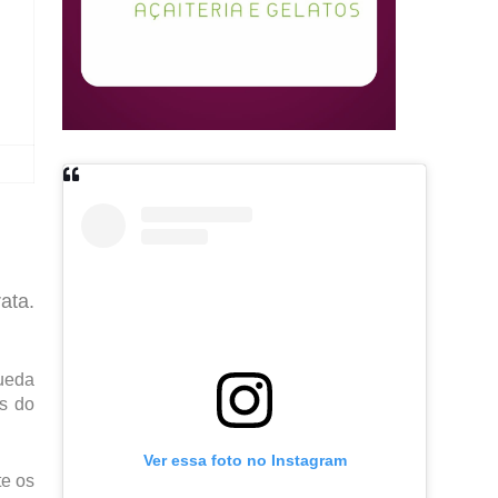
ata.
queda
os do
Ver essa foto no Instagram
te os