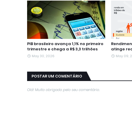
PIB brasileiro avança 1,1% no primeiro
Rendiment
trimestre e chega a R$ 3,3 trilhões
atinge re
May 30, 2026
May 09, 
POSTAR UM COMENTÁRIO
Olá! Muito obrigado pelo seu comentário.