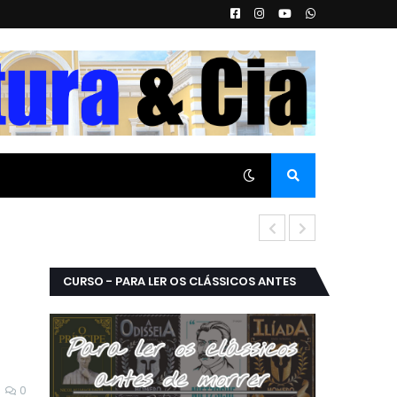
Queima Grax
CURSO - PARA LER OS CLÁSSICOS ANTES
DE MORRER.
0