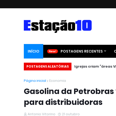
INÍCIO
POSTAGENS RECENTES
Igrejas criam “áreas VI
POSTAGENS ALEATÓRIAS
Página inicial
Economia
Gasolina da Petrobras 
para distribuidoras
Antonio Vitorino
21 outubro