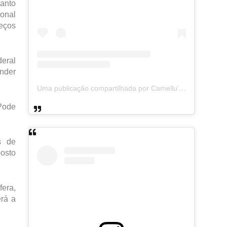
anto
ional
reços
deral
ender
Uma publicação compartilhada por Camellu's Magazine I e II (@camellus_magazine)
 Pode
s de
posto
fera,
erá a